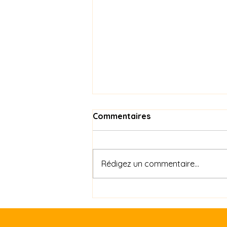
Commentaires
Rédigez un commentaire...
من عرض "باب العرش"
لجميلات الحکاية ضمن ليالي
مهرجان المدينة بجمال في دورته