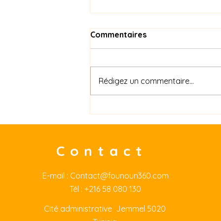
Commentaires
Rédigez un commentaire...
إنجازات فنون منذ التاسيس
Contact
E-mail :
Contact@founoun360.com
Tél : +216 58 080 130
Cité
administrative Jemmel 5020