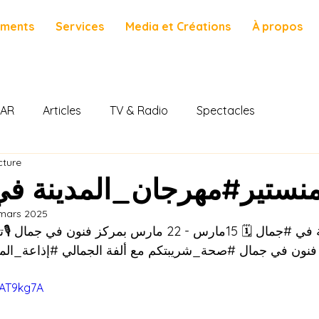
ements
Services
Media et Créations
À propos
AR
Articles
TV & Radio
Spectacles
cture
لمنستير#مهرجان_المدينة ف
 mars 2025
 في 
#جمال
مارس - 22 مارس بمركز فنون في جمال 🎙ت 
 فنون في جمال
#صحة_شريبتكم
 مع ألفة الجمالي 
إذاعة_المن
1AT9kg7A