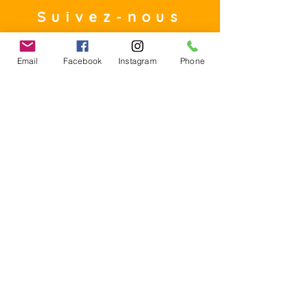
cinéma
Suivez-nous
Email
Facebook
Instagram
Phone
Contact
E-mail :
Contact@founoun360.com
Tél : +216 58 080 130