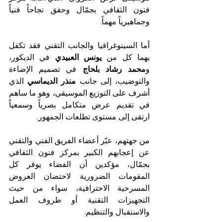
فنون الثقافي بجمّال وحقق نجاحاً فنياً 
وجماهيرياً مهماً.
أما السينوغرافيا والجانب التقني فقد تكفل 
بهما كل من 
يونس العبيدي
 في الديكور، 
و
محمد رشاد بلحاج
 في تصميم الإضاءة 
والتوضيب، إلى جانب 
منذر الديماسي
 الذي 
أشرف على التوزيع الموسيقي، وهو ما ساهم 
في تقديم عرض متكامل بصرياً وسمعياً 
ارتقى إلى مستوى تطلعات الجمهور.
من جهتهم، عبّر أعضاء الفريق الفني والتقني 
عن إعجابهم الكبير بمركز فنون الثقافي 
بجمّال، مؤكدين أن الفضاء يوفر كل 
المقومات الضرورية لاحتضان العروض 
المسرحية الاحترافية، سواء من حيث 
التجهيزات التقنية أو ظروف العمل 
والاستقبال والتنظيم.