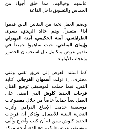
عالمهم وخيالهم، مما خلق أجواء من 
الحماس والتشويق داخل القاعة.
ويضم العمل نخبة من الفنانين الذين قدموا 
أداءً متميزاً، وهم: 
خالد الزيدي، يسرى 
الطرابلسي، آمنة الحكيمي، آمنة المهبولي 
وإيمان المناعي
، حيث ساهموا جميعاً في 
تقديم عرض متكامل نال استحسان الحضور 
وإعجاب الأولياء.
كما استند العرض إلى فريق تقني وفني 
محترف، إذ تولت 
أسمهان الفرجاني
 كتابة 
النص، فيما حملت الموسيقى توقيع الفنان 
فرحات الجديد كلوش
 الذي أضفى على 
العمل بعداً جمالياً خاصاً من خلال مقطوعات 
موسيقية خدمت الإيقاع الدرامي وأثرت 
التجربة الفنية للأطفال. ويُذكر أن فرحات 
الجديد كلوش سبق له أن كتب وأخرج وألّف 
موسيقى عرض «الكروان» الذي أنتجه مركز 