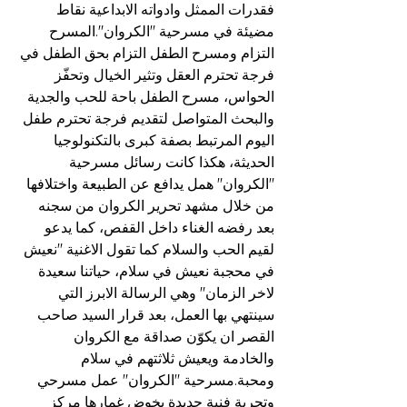
فقدرات الممثل وادواته الابداعية نقاط 
مضيئة في مسرحية "الكروان".المسرح 
التزام ومسرح الطفل التزام بحق الطفل في 
فرجة تحترم العقل وتثير الخيال وتحفّز 
الحواس، مسرح الطفل باحة للحب والجدية 
والبحث المتواصل لتقديم فرجة تحترم طفل 
اليوم المرتبط بصفة كبرى بالتكنولوجيا 
الحديثة، هكذا كانت رسائل مسرحية 
"الكروان" همل يدافع عن الطبيعة واختلافها 
من خلال مشهد تحرير الكروان من سجنه 
بعد رفضه الغناء داخل القفص، كما يدعو 
لقيم الحب والسلام كما تقول الاغنية "نعيش 
في محجبة نعيش في سلام، حياتنا سعيدة 
لاخر الزمان" وهي الرسالة الابرز التي 
سينتهي بها العمل، بعد قرار السيد صاحب 
القصر ان يكوّن صداقة مع الكروان 
والخادمة ويعيش ثلاثتهم في سلام 
ومحبة.مسرحية "الكروان" عمل مسرحي 
وتجربة فنية جديدة يخوض غمارها مركز 