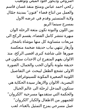
المزوغي وديكور خلود الميلي وتوظيب 
ركحي احمد عباس ومنتج منفذ غسان قاسم 
والعمل من انتاج فضاء "فنون" بمدينة جمّال 
ولاية المنستير وقدم في عرضه الاول 
بمسرح سينما الريو.
بين اللون والنوتة تكون متعة الرحلة الوان 
مبهرة تنتشر كامل الفضاء، يقسم الركح الى 
مربعات متساوية كل منها موشاة باشجار 
وأزهار تنتهي بباب حديقة ضخمة منعكسة 
صورها على شاشة كبرى اقصى الركح، منذ 
الالوان يفهم المتفرج ان الاحداث ستكون في 
حديقة ملونة بألوان الحب والجمال، الصورة 
الاولى تشجع الطفل ليبحث عن التفاصيل 
اللونية الصغيرة المكونة للسينوغرافيا 
البصرية، الالوان والازهار سيدة الحكاية هي 
ستكون المدخل لرحلة الى عالم الخيال 
والحكمة التي ستقدمها مسرحية "الكروان" 
للجمهور من الاطفال والكبار."الكروان" 
عمل مسرحي يمزج التمثيل بالغناء، لعب 