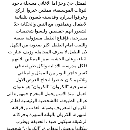
الممثل حيّ وحرّ اما الاغاني مسجلة باجود 
النوتات الموسيقية، ممثلين خبروا الركح 
وعرفوا اسراره وقدسيته يلعبون بتلقائية 
الاطفال ويتماهون مع النص والحكاية حدّ 
الشعور انهم حقيقيين وليسوا شخصيات 
مسرحية، فإقناع الطفل مسؤولية صعبة 
واللعب امام الطفل اكثر صعوبة من الكهل 
لان الطفل لا يعرف المجاملة وزيف عبارات 
الثناء، وعلى الخشبة تميز الممثلين ثلاثتهم، 
فلكل مدرسته الادائية ولكل طريقته في 
كسر حاجز التوتر بين الممثل والمتلقي 
وثلاثتهم كان عنصرا لنجاح العرض الاول 
لمسرحية "الكروان"."الكروان" هو عنوان 
العمل، منذ الاسم يحمل المخرج جمهوره الى 
عوالم الطبيعة، فالشخصية الرئيسية لطائر 
الكروان المعروف بصوته العذب وزقزقته 
المبهرة، الكروان بالوانه المبهرة وحركاته 
الرشيقة سيكون ضيف الحديقة ويطرب 
سكانها ويعيش المغامرة، "الكروان" شخصية 