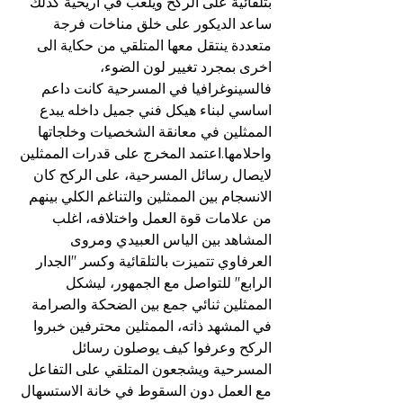
بتلقائية على الركح ويلعب في اريحية كذلك 
ساعد الديكور على خلق مناخات فرجة 
متعددة ينتقل معها المتلقي من حكاية الى 
اخرى بمجرد تغيير لون الضوء، 
فالسينوغرافيا في المسرحية كانت داعم 
اساسي لبناء هيكل فني جميل داخله يبدع 
الممثلين في معانقة الشخصيات وخلجاتها 
واحلامها.اعتمد المخرج على قدرات الممثلين 
لايصال رسائل المسرحية، على الركح كان 
الانسجام بين الممثلين والتناغم الكلي بينهم 
من علامات قوة العمل واختلافه، اغلب 
المشاهد بين الياس العبيدي ومروى 
العرفاوي تتميزت بالتلقائية وكسر "الجدار 
الرابع" للتواصل مع الجمهور، ليشكل 
الممثلين ثنائي جمع بين الضحكة والصرامة 
في المشهد ذاته، الممثلين محترفين خبروا 
الركح وعرفوا كيف يوصلون رسائل 
المسرحية ويشجعون المتلقي على التفاعل 
مع العمل دون السقوط في خانة الاستسهال 