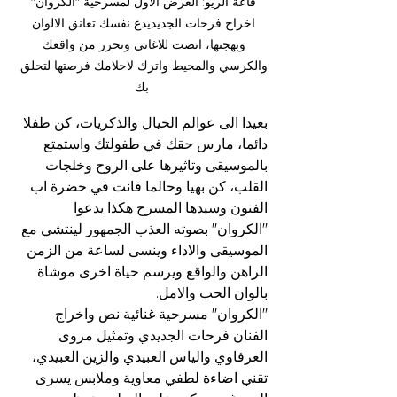
قاعة الريو: العرض الاول لمسرحية "الكروان" 
اخراج فرحات الجديديدع نفسك تعانق الالوان 
وبهجتها، انصت للاغاني وتحرر من واقعك 
والكرسي والمحيط واترك لاحلامك فرصتها لتحلق 
بك
بعيدا الى عوالم الخيال والذكريات، كن طفلا 
دائما، مارس حقك في طفولتك واستمتع 
بالموسيقى وتاثيرها على الروح وخلجات 
القلب، كن بهيا وحالما فانت في حضرة اب 
الفنون وسيدها المسرح هكذا يدعوا 
"الكروان" بصوته العذب الجمهور لينتشي مع 
الموسيقى والاداء وينسى لساعة من الزمن 
الراهن والواقع ويرسم حياة اخرى موشاة 
بالوان الحب والامل.
"الكروان" مسرحية غنائية نص واخراج 
الفنان فرحات الجديدي وتمثيل مروى 
العرفاوي والياس العبيدي والزين العبيدي، 
تقني اضاءة لطفي معاوية وملابس يسرى 