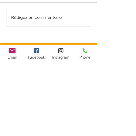
Rédigez un commentaire...
اذاعة
ولاية المنستير: من افتتاح
#مهرجان_المدينة
الدورة 4 لمهرجان المدينة
في #جمال
بجمّال
Suivez-nous
Email
Facebook
Instagram
Phone