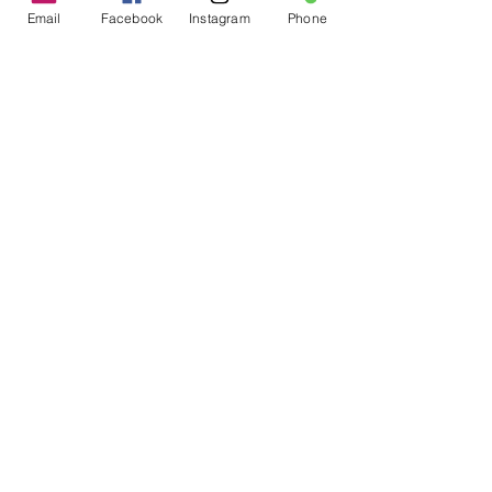
Email
Facebook
Instagram
Phone
Contact
E-mail :
Contact@founoun360.com
Tél : +216 58 080 130
Cité
administrative Jemmel 5020
Tunisia
Mentions légales