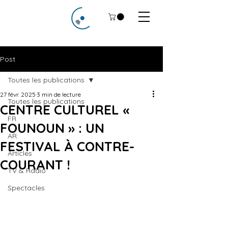
Post
Toutes les publications
27 févr. 2025
3 min de lecture
Toutes les publications
CENTRE CULTUREL «
FR
FOUNOUN » : UN
AR
FESTIVAL À CONTRE-
Articles
COURANT !
TV & Radio
Spectacles