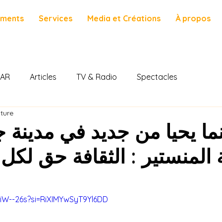
ements
Services
Media et Créations
À propos
AR
Articles
TV & Radio
Spectacles
cture
 المنستير : الثقافة حق لكل 
yiW--26s?si=RiXIMYwSyT9Yl6DD