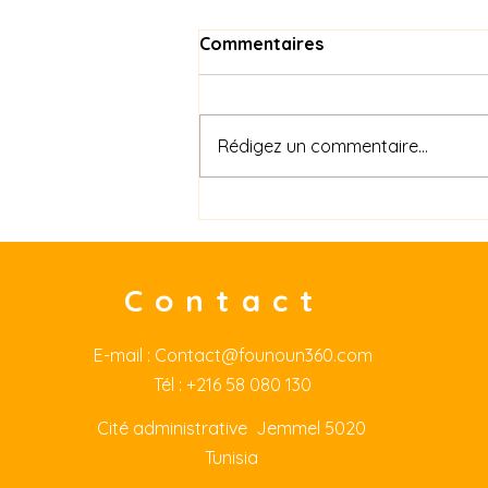
Commentaires
Rédigez un commentaire...
إنجازات فنون منذ التاسيس
Contact
E-mail :
Contact@founoun360.com
Tél : +216 58 080 130
Cité
administrative Jemmel 5020
Tunisia