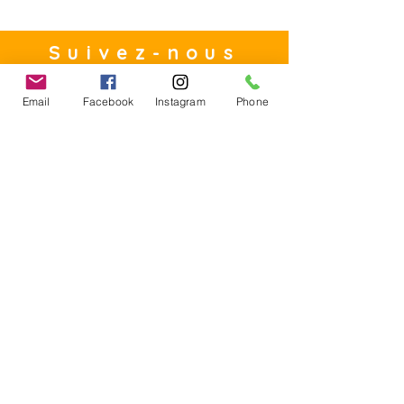
théâtre, musique et
cinéma
Suivez-nous
Email
Facebook
Instagram
Phone
Contact
E-mail :
Contact@founoun360.com