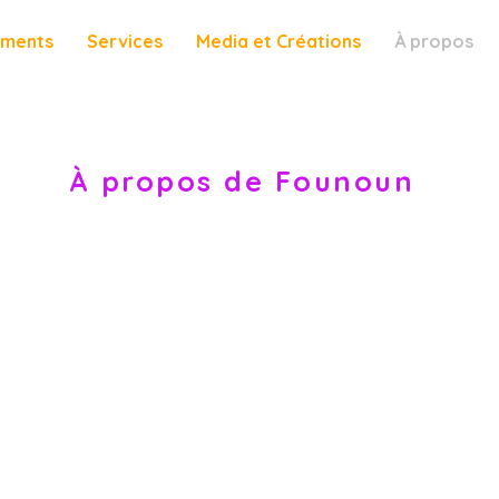
ements
Services
Media et Créations
À propos
À propos de Founoun