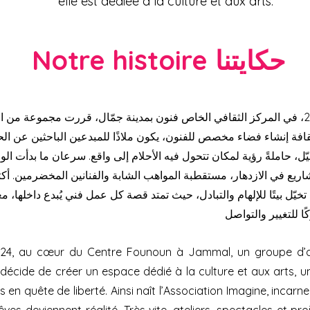
elle est dédiée à la culture et aux arts.
Notre histoire حكايتنا
في مارس 2024، في المركز الثقافي الخاص فنون بمدينة جمّال، قررت مجموعة من ا
افة إنشاء فضاء مخصص للفنون، يكون ملاذًا للمبدعين الباحثين عن الح
ّل، حاملةً رؤية لمكان تتحول فيه الأحلام إلى واقع. سرعان ما بدأت ال
ريع في الازدهار، مستقطبة المواهب الشابة والفنانين المخضرمين. أك
يّل بيتًا للإلهام والتبادل، حيث تمتد قصة كل عمل فني يُبدع داخلها، معز
24, au cœur du Centre Founoun à Jammal, un groupe d’ar
décide de créer un espace dédié à la culture et aux arts, u
s en quête de liberté. Ainsi naît l’Association Imagine, incarne