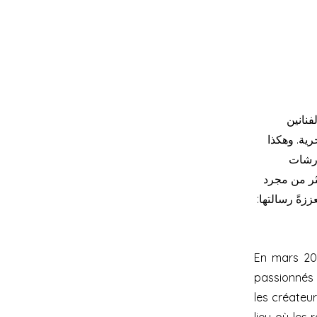
لفنانين
رية. وهكذا
ورشات
ثر من مجرد
زةً رسالتها:
En mars 20
passionnés 
les créateur