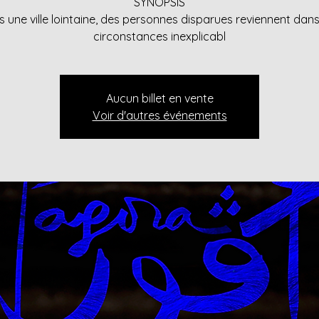
 une ville lointaine, des personnes disparues reviennent dan
circonstances inexplicabl
Aucun billet en vente
Voir d'autres événements