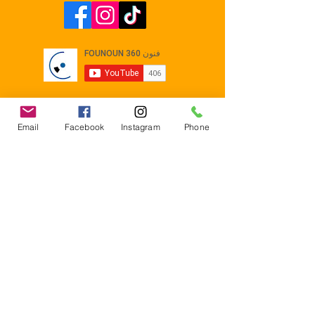
Email
Facebook
Instagram
Phone
Contact
E-mail :
Contact@founoun360.com
Tél : +216 58 080 130
Cité
administrative Jemmel 5020
Tunisia