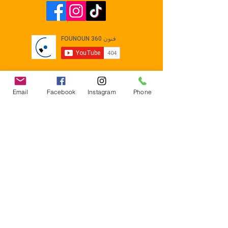
Email
Facebook
Instagram
Phone
Contact
E-mail :
Contact@founoun360.com
Tél : +216 58 080 130
Cité
administrative Jemmel 5020
Tunisia