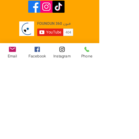
Email
Facebook
Instagram
Phone
Contact
E-mail :
Contact@founoun360.com
Tél : +216 58 080 130
Cité
administrative Jemmel 5020
Tunisia