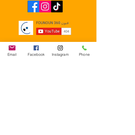
Email
Facebook
Instagram
Phone
Contact
E-mail :
Contact@founoun360.com
Tél : +216 58 080 130
Cité
administrative Jemmel 5020
Tunisia