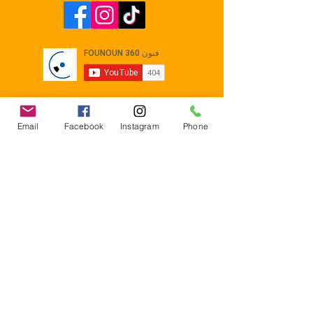
Email
Facebook
Instagram
Phone
Contact
E-mail :
Contact@founoun360.com
Tél : +216 58 080 130
Cité
administrative Jemmel 5020
Tunisia