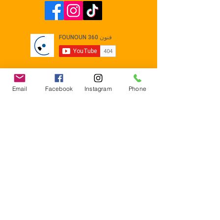
Email
Facebook
Instagram
Phone
Contact
E-mail :
Contact@founoun360.com
Tél : +216 58 080 130
Cité
administrative Jemmel 5020
Tunisia