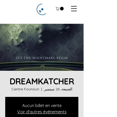
DREAMKATCHER
الجمعة، 26 سبتمبر
  |  
Centre Founoun
Aucun billet en vente
Voir d'autres événements