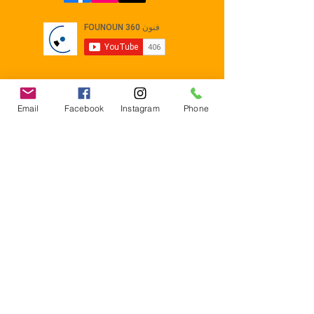
Email
Facebook
Instagram
Phone
Contact
E-mail :
Contact@founoun360.com
Tél : +216 58 080 130
Cité
administrative Jemmel 5020
Tunisia
Mentions légales