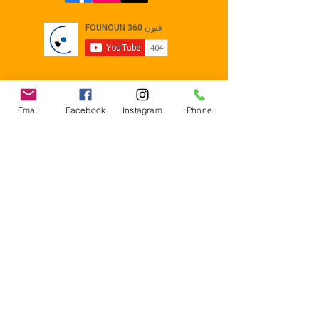
Email
Facebook
Instagram
Phone
Contact
E-mail :
Contact@founoun360.com
Tél : +216 58 080 130
Cité
administrative Jemmel 5020
Tunisia
Mentions légales