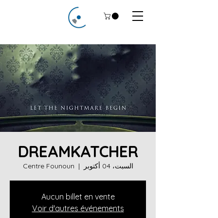
DREAMKATCHER
السبت، 04 أكتوبر
  |  
Centre Founoun
Aucun billet en vente
Voir d'autres événements