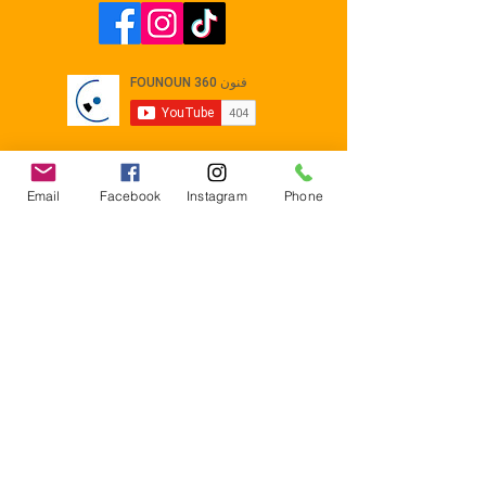
Email
Facebook
Instagram
Phone
Contact
E-mail :
Contact@founoun360.com
Tél : +216 58 080 130
Cité
administrative Jemmel 5020
Tunisia