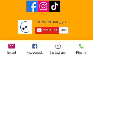
Email
Facebook
Instagram
Phone
Contact
E-mail :
Contact@founoun360.com
Tél : +216 58 080 130
Cité
administrative Jemmel 5020
Tunisia