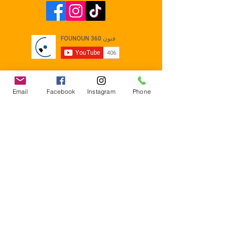
Email
Facebook
Instagram
Phone
Contact
E-mail :
Contact@founoun360.com
Tél : +216 58 080 130
Cité
administrative Jemmel 5020
Tunisia