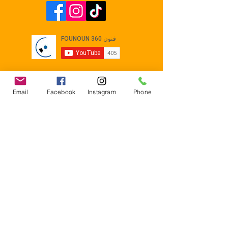
Email
Facebook
Instagram
Phone
Contact
E-mail :
Contact@founoun360.com
Tél : +216 58 080 130
Cité
administrative Jemmel 5020
Tunisia