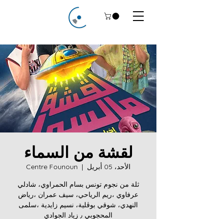
لقشة من السماء
الأحد، 05 أبريل
  |  
Centre Founoun
ثلة من نجوم تونس بسام الحمراوي، شادلي
عرفاوي ،ريم الرياحي، سيف عمران ،رياض
النهدي، شوقي بوڨلية، نسيم زايدية ،سلمى