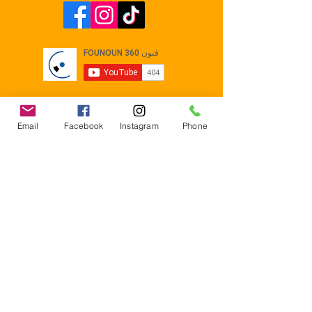
Email
Facebook
Instagram
Phone
Contact
E-mail :
Contact@founoun360.com
Tél : +216 58 080 130
Cité
administrative Jemmel 5020
Tunisia