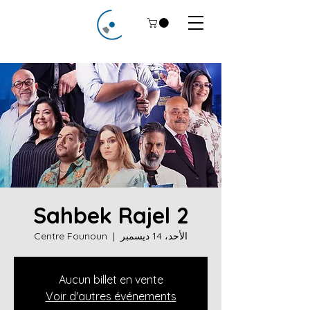
Sahbek Rajel 2
الأحد، 14 ديسمبر
  |  
Centre Founoun
Aucun billet en vente
Voir d'autres événements