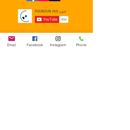
Email
Facebook
Instagram
Phone
Contact
E-mail :
Contact@founoun360.com
Tél : +216 58 080 130
Cité
administrative Jemmel 5020
Tunisia
Mentions légales