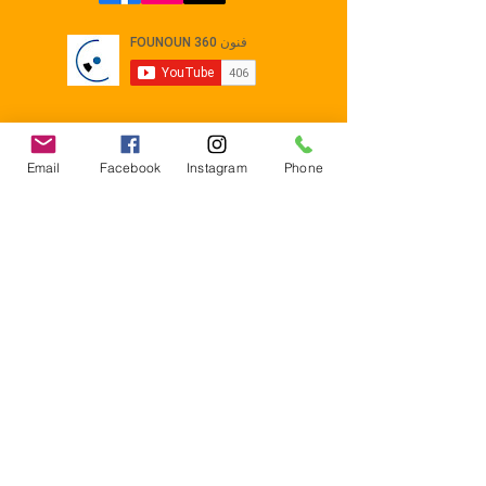
Email
Facebook
Instagram
Phone
Contact
E-mail :
Contact@founoun360.com
Tél : +216 58 080 130
Cité
administrative Jemmel 5020
Tunisia
Mentions légales