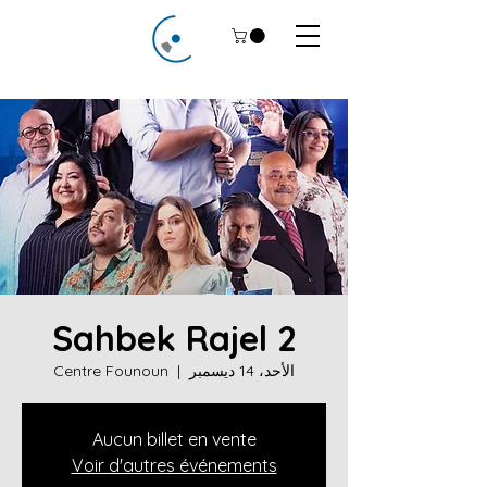
Sahbek Rajel 2
الأحد، 14 ديسمبر
  |  
Centre Founoun
Aucun billet en vente
Voir d'autres événements