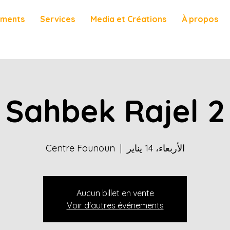
ements
Services
Media et Créations
À propos
Sahbek Rajel 2
الأربعاء، 14 يناير
  |  
Centre Founoun
Aucun billet en vente
Voir d'autres événements