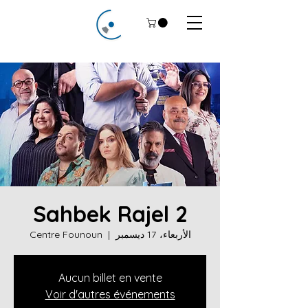
Sahbek Rajel 2
الأربعاء، 17 ديسمبر
  |  
Centre Founoun
Aucun billet en vente
Voir d'autres événements