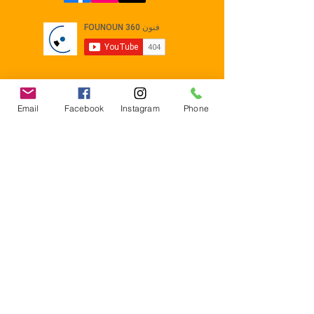
Email
Facebook
Instagram
Phone
Contact
E-mail :
Contact@founoun360.com
Tél : +216 58 080 130
Cité
administrative Jemmel 5020
Tunisia
Mentions légales