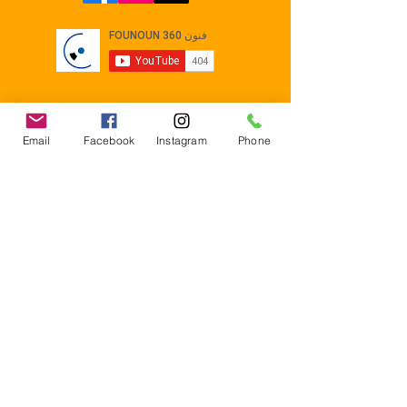
Email
Facebook
Instagram
Phone
Contact
E-mail :
Contact@founoun360.com
Tél : +216 58 080 130
Cité
administrative Jemmel 5020
Tunisia
Mentions légales