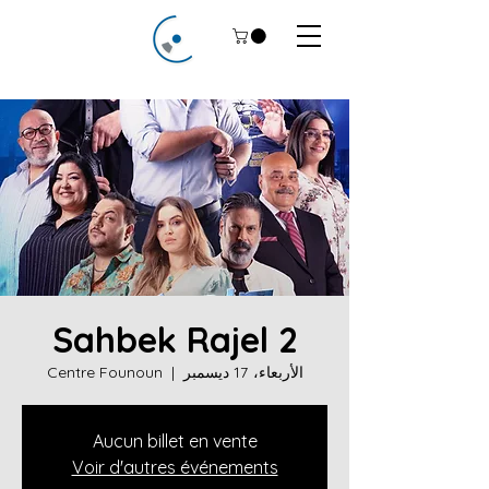
Sahbek Rajel 2
الأربعاء، 17 ديسمبر
  |  
Centre Founoun
Aucun billet en vente
Voir d'autres événements