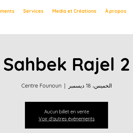
ements
Services
Media et Créations
À propos
Sahbek Rajel 2
الخميس، 18 ديسمبر
  |  
Centre Founoun
Aucun billet en vente
Voir d'autres événements