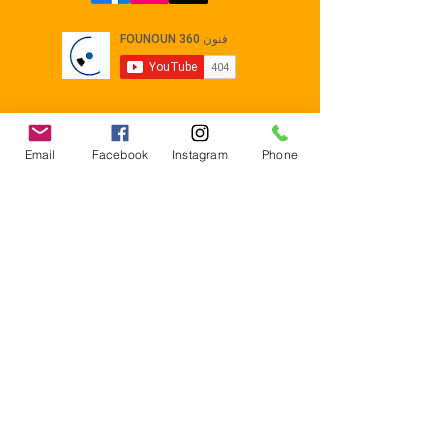
Email
Facebook
Instagram
Phone
Contact
E-mail :
Contact@founoun360.com
Tél : +216 58 080 130
Cité
administrative Jemmel 5020
Tunisia
Mentions légales