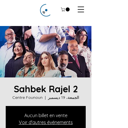
Sahbek Rajel 2
الجمعة، 19 ديسمبر
  |  
Centre Founoun
Aucun billet en vente
Voir d'autres événements