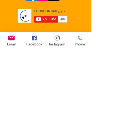
Email
Facebook
Instagram
Phone
Contact
E-mail :
Contact@founoun360.com
Tél : +216 58 080 130
Cité
administrative Jemmel 5020
Tunisia
Mentions légales