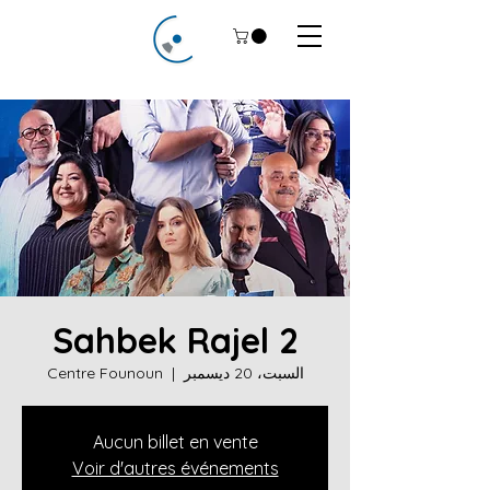
Sahbek Rajel 2
السبت، 20 ديسمبر
  |  
Centre Founoun
Aucun billet en vente
Voir d'autres événements