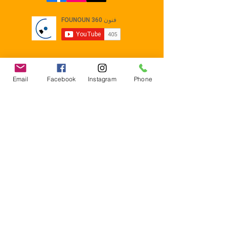
Email
Facebook
Instagram
Phone
Contact
E-mail :
Contact@founoun360.com
Tél : +216 58 080 130
Cité
administrative Jemmel 5020
Tunisia
Mentions légales