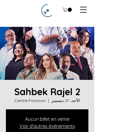
Sahbek Rajel 2
الأحد، 21 ديسمبر
  |  
Centre Founoun
Aucun billet en vente
Voir d'autres événements