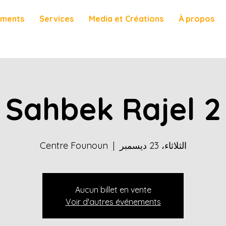
ements
Services
Media et Créations
À propos
Sahbek Rajel 2
الثلاثاء، 23 ديسمبر
  |  
Centre Founoun
Aucun billet en vente
Voir d'autres événements