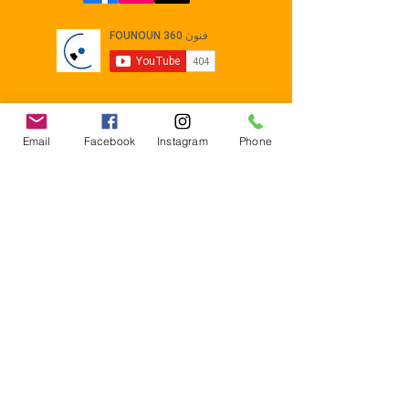
Email
Facebook
Instagram
Phone
Contact
E-mail :
Contact@founoun360.com
Tél : +216 58 080 130
Cité
administrative Jemmel 5020
Tunisia
Mentions légales