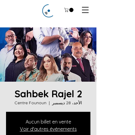
Sahbek Rajel 2
الأحد، 28 ديسمبر
  |  
Centre Founoun
Aucun billet en vente
Voir d'autres événements