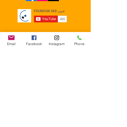
Email
Facebook
Instagram
Phone
Contact
E-mail :
Contact@founoun360.com
Tél : +216 58 080 130
Cité
administrative Jemmel 5020
Tunisia
Mentions légales