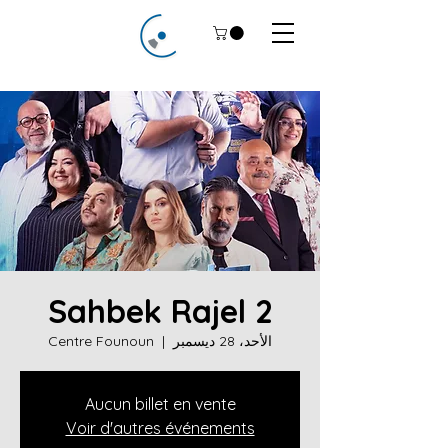
Sahbek Rajel 2
الأحد، 28 ديسمبر
  |  
Centre Founoun
Aucun billet en vente
Voir d'autres événements