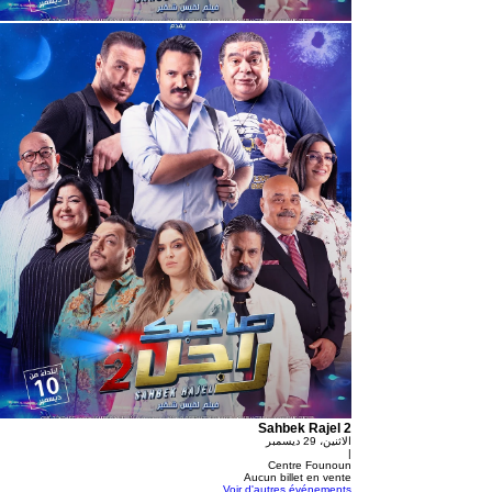
Sahbek Rajel 2
الاثنين، 29 ديسمبر
|
Centre Founoun
Aucun billet en vente
Voir d'autres événements