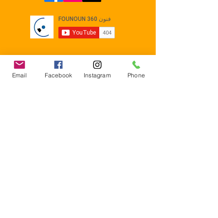
Email
Facebook
Instagram
Phone
Contact
E-mail :
Contact@founoun360.com
Tél : +216 58 080 130
Cité
administrative Jemmel 5020
Tunisia
Mentions légales