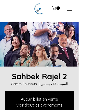
Sahbek Rajel 2
السبت، 13 ديسمبر
  |  
Centre Founoun
Aucun billet en vente
Voir d'autres événements