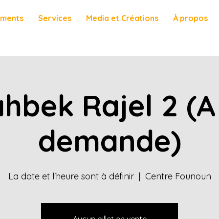
ements
Services
Media et Créations
À propos
hbek Rajel 2 (A
demande)
La date et l'heure sont à définir
  |  
Centre Founoun