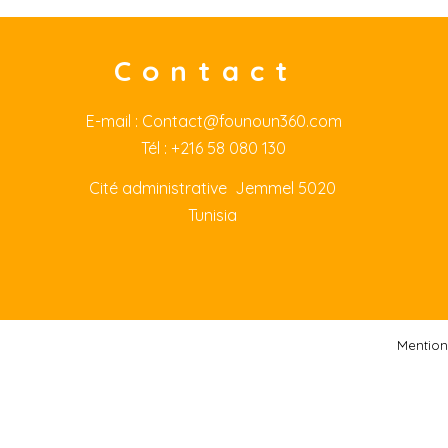
Contact
E-mail :
Contact@founoun360.com
Tél : +216 58 080 130
Cité
administrative Jemmel 5020
Tunisia
Mention