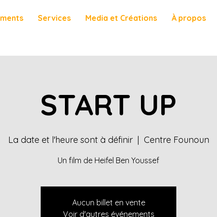
ements
Services
Media et Créations
À propos
START UP
La date et l'heure sont à définir
  |  
Centre Founoun
Un film de Heifel Ben Youssef
Aucun billet en vente
Voir d'autres événements