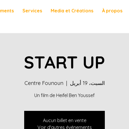
ements
Services
Media et Créations
À propos
START UP
السبت، 19 أبريل
  |  
Centre Founoun
Un film de Heifel Ben Youssef
Aucun billet en vente
Voir d'autres événements