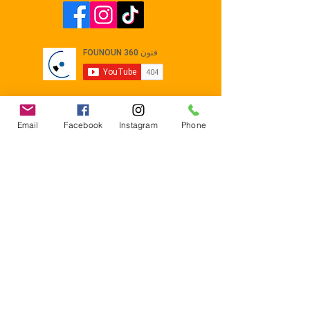
Email
Facebook
Instagram
Phone
Contact
E-mail :
Contact@founoun360.com
Tél : +216 58 080 130
Cité
administrative Jemmel 5020
Tunisia