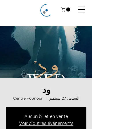
ود
السبت، 27 سبتمبر
  |  
Centre Founoun
Aucun billet en vente
Voir d'autres événements