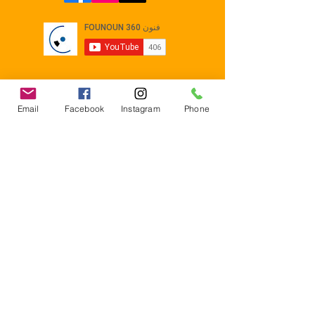
Email
Facebook
Instagram
Phone
Contact
E-mail :
Contact@founoun360.com
Tél : +216 58 080 130
Cité
administrative Jemmel 5020
Tunisia
Mentions légales