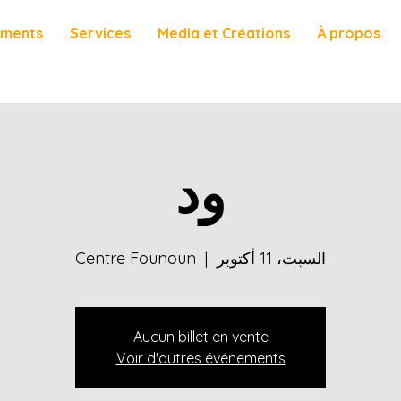
ements
Services
Media et Créations
À propos
ود
السبت، 11 أكتوبر
  |  
Centre Founoun
Aucun billet en vente
Voir d'autres événements