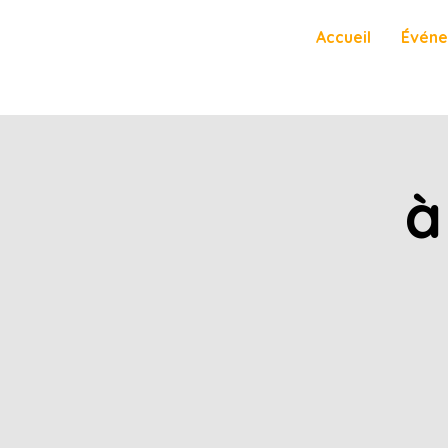
Accueil
Évén
يح (à la