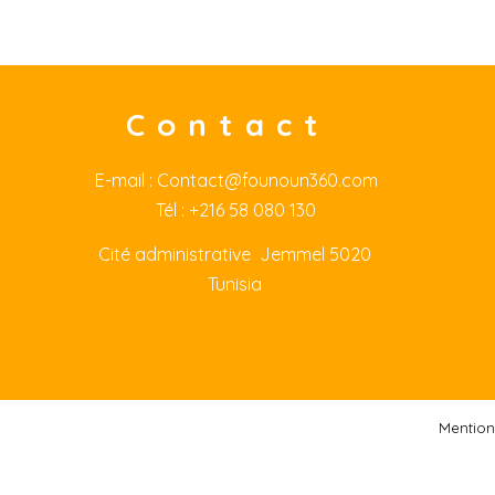
Contact
E-mail :
Contact@founoun360.com
Tél : +216 58 080 130
Cité
administrative Jemmel 5020
Tunisia
Mention