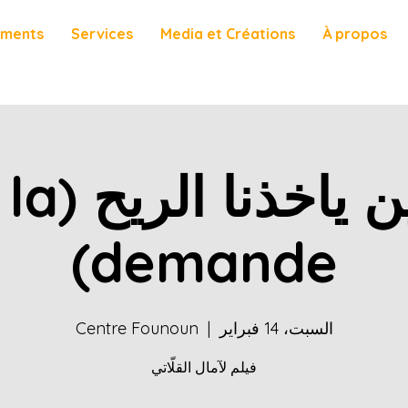
ements
Services
Media et Créations
À propos
وين ياخذنا الر
demande)
السبت، 14 فبراير
  |  
Centre Founoun
فيلم لآمال القلّاتي