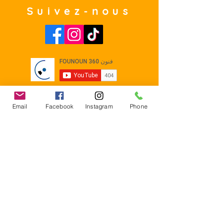
Suivez-nous
Email
Facebook
Instagram
Phone
Contact
E-mail :
Contact@founoun360.com
Tél : +216 58 080 130