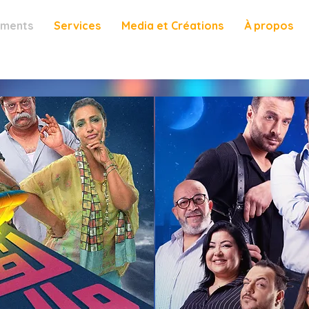
ements
Services
Media et Créations
À propos