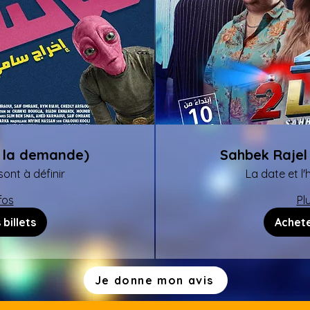
لقشة من ال (A la demande)
sont à définir
La date et l'
fos
Pl
billets
Achete
Je donne mon avis