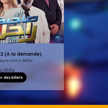
Sahbek Rajel 2 (A la demande)
heure sont à définir
us d'infos
r des billets